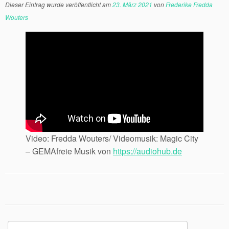
Dieser Eintrag wurde veröffentlicht am
23. März 2021
von
Frederike Fredda
Wouters
Video: Fredda Wouters/ Videomusik: Magic City
– GEMAfreie Musik von
https://audiohub.de
Suchen