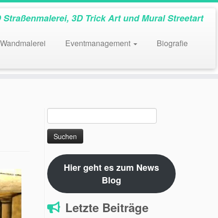
 Straßenmalerei, 3D Trick Art und Mural Streetart
Wandmalerei
Eventmanagement
Biografie
Suchen
nach:
Hier geht es zum News
Blog
Letzte Beiträge