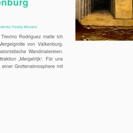
enburg
ederike Fredda Wouters
Trevino Rodriguez malte ich
ergelgrotte von Valkenburg.
lusionistische Wandmalereien.
raktion „Mergelrijk“. Für uns
in einer Grottenatmosphere mit