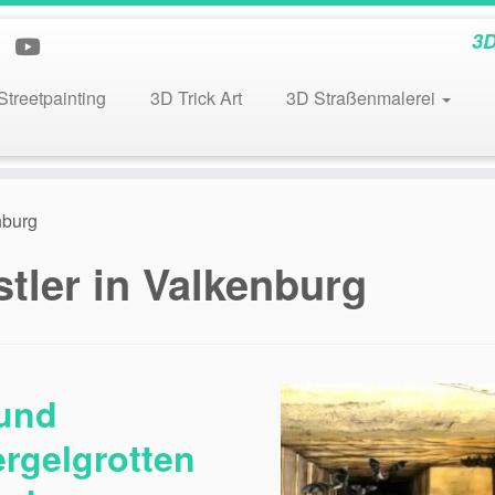
3D
Streetpainting
3D Trick Art
3D Straßenmalerei
nburg
stler in Valkenburg
 und
rgelgrotten