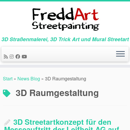
Zum
Inhalt
springen
3D Straßenmalerei, 3D Trick Art und Mural Streetart
Start
»
News Blog
»
3D Raumgestaltung
3D Raumgestaltung
3D Streetartkonzept für den
Messeauftritt der Leifheit AG auf