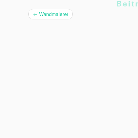
Beit
←
Wandmalerei