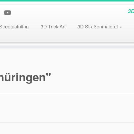
3D
Streetpainting
3D Trick Art
3D Straßenmalerei
hüringen"