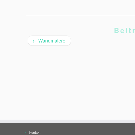
Beit
←
Wandmalerei
Kontakt