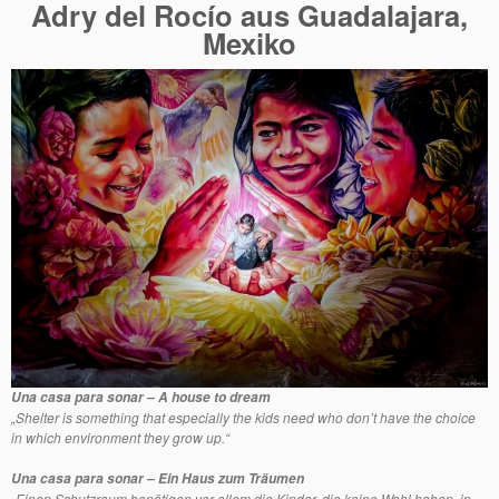
Adry del Rocío aus Guadalajara,
Mexiko
Una casa para sonar
– A house to dream
„Shelter is something that especially the kids need who don’t have the choice
in which environment they grow up.“
Una casa para sonar
–
Ein Haus zum Träumen
„Einen Schutzraum benötigen vor allem die Kinder, die keine Wahl haben, in