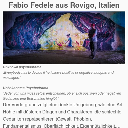
Fabio Fedele aus Rovigo, Italien
Unknown psychodrama
„Everybody has to decide if he follows positive or negative thoughts and
messages.“
Unbekanntes Psychodrama
“Jeder von uns muss selbst entscheiden, ob er sich positiven oder negativen
Gedanken und Botschaften hingibt.“
Der Vordergrund zeigt eine dunkle Umgebung, wie eine Art
Höhle mit düsteren Dingen und Charakteren, die schlechte
Gedanken repräsentieren (Gewalt, Phobien,
Fundamentalismus, Oberflächlichkeit, Eigennützlichkeit,…