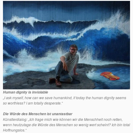
Human dignity is inviolable
„I ask myself, how can we save humankind, if today the human dignity seems
so worthless? I am totally desperate.“
Die Würde des Menschen ist unantastbar
Künstlerdialog: „Ich frage mich wie können wir die Menschheit noch retten,
wenn heutzutage die Würde des Menschen so wenig wert scheint? Ich bin total
Hoffnungslos.“