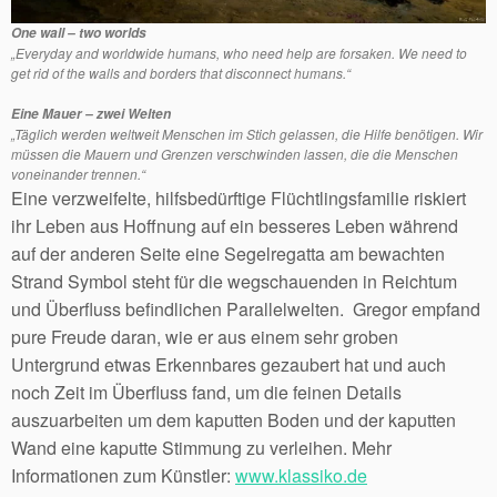
One wall – two worlds
„Everyday and worldwide humans, who need help are forsaken. We need to
get rid of the walls and borders that disconnect humans.“
Eine Mauer – zwei Welten
„Täglich werden weltweit Menschen im Stich gelassen, die Hilfe benötigen. Wir
müssen die Mauern und Grenzen verschwinden lassen, die die Menschen
voneinander trennen.“
Eine verzweifelte, hilfsbedürftige Flüchtlingsfamilie riskiert
ihr Leben aus Hoffnung auf ein besseres Leben während
auf der anderen Seite eine Segelregatta am bewachten
Strand Symbol steht für die wegschauenden in Reichtum
und Überfluss befindlichen Parallelwelten. Gregor empfand
pure Freude daran, wie er aus einem sehr groben
Untergrund etwas Erkennbares gezaubert hat und auch
noch Zeit im Überfluss fand, um die feinen Details
auszuarbeiten um dem kaputten Boden und der kaputten
Wand eine kaputte Stimmung zu verleihen. Mehr
Informationen zum Künstler:
www.klassiko.de