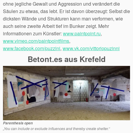
ohne jegliche Gewalt und Aggression und verändert die
Säulen zu etwas, das lebt. Er ist davon überzeugt: Selbst die
dicksten Wände und Strukturen kann man verformen, wie
auch seine zweite Arbeit tief im Bunker zeigt. Mehr
informationen zum Künstler:
www.paintpoint.ru
,
www.vimeo.com/paintpointfilms
,
www.facebook.com/puzzini
,
www.vk.com/vittoriopuzinni
Betont.es aus Krefeld
Parenthesis open
„You can include or exclude influences and thereby create shelter.“